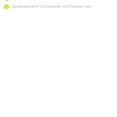
Spektakuläre Lichtspiele und Farben: ein
2
Regenbogen?
Abschalten und die Natur geniessen
3
68 Meter hoher Botto Wasserfall
4
Atemberaubende Panoramen
5