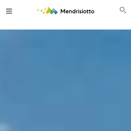
google-site-verification: google46be4f99cffb2b08.html