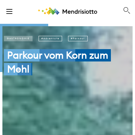
GASTRONOMIE
Adventure
Parkour
Parkour vom Korn zum
Mehl