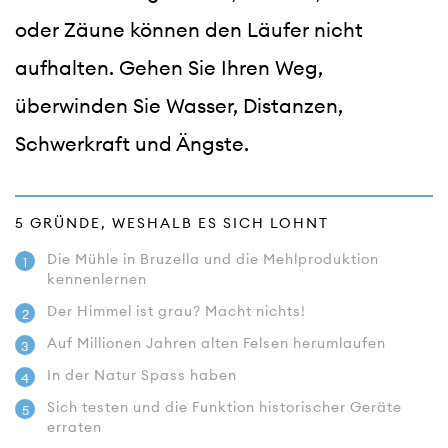
oder Zäune können den Läufer nicht 
aufhalten. Gehen Sie Ihren Weg, 
überwinden Sie Wasser, Distanzen, 
Schwerkraft und Ängste.  
5 GRÜNDE, WESHALB ES SICH LOHNT
Die Mühle in Bruzella und die Mehlproduktion
1
kennenlernen
Der Himmel ist grau? Macht nichts!
2
Auf Millionen Jahren alten Felsen herumlaufen
3
In der Natur Spass haben
4
Sich testen und die Funktion historischer Geräte
5
erraten