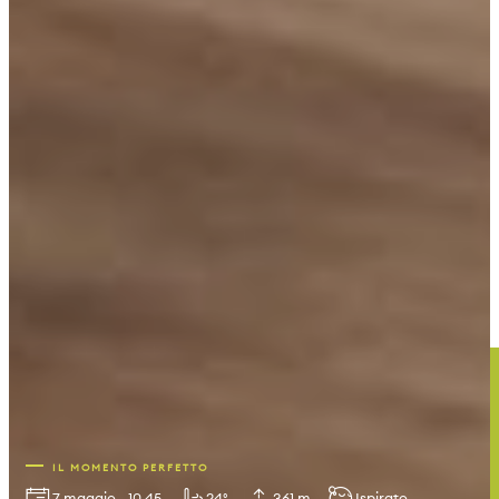
IL MOMENTO PERFETTO
7 maggio - 10.45
24°
361 m
Ispirato