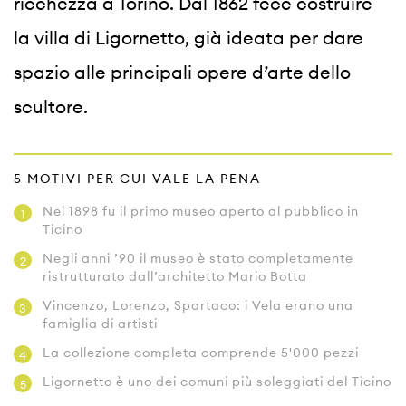
ricchezza a Torino. Dal 1862 fece costruire 
la villa di Ligornetto, già ideata per dare 
spazio alle principali opere d’arte dello 
scultore.
5 MOTIVI PER CUI VALE LA PENA
Nel 1898 fu il primo museo aperto al pubblico in
1
Ticino
Negli anni ’90 il museo è stato completamente
2
ristrutturato dall’architetto Mario Botta
Vincenzo, Lorenzo, Spartaco: i Vela erano una
3
famiglia di artisti
La collezione completa comprende 5'000 pezzi
4
Ligornetto è uno dei comuni più soleggiati del Ticino
5