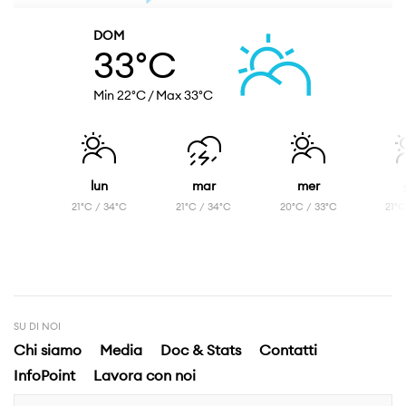
DOM
33°C
Min 22°C
/ Max
33°C
lun
mar
mer
21°C / 34°C
21°C / 34°C
20°C / 33°C
21°C
SU DI NOI
Chi siamo
Media
Doc & Stats
Contatti
InfoPoint
Lavora con noi