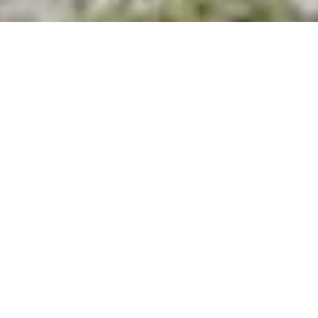
Parco archeologico, la vita
nel Medioevo
Sul versante meridionale del
Monte San
Giorgio
, si trova Tremona. Sulla collina
coperta dal bosco, dietro al paese, alcuni
archeologi hanno riportato alla luce un
intero villaggio medievale.