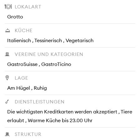
LOKALART
Grotto
KÜCHE
Italienisch , Tessinerisch , Vegetarisch
VEREINE UND KATEGORIEN
GastroSuisse , GastroTicino
LAGE
Am Hügel , Ruhig
DIENSTLEISTUNGEN
Die wichtigsten Kreditkarten werden akzeptiert , Tiere
erlaubt , Warme Küche bis 23.00 Uhr
STRUKTUR