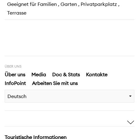
Geeignet für Familien , Garten , Privatparkplatz ,
Terrasse
ÜBER UNS
Über uns
Media
Doc & Stats
Kontakte
InfoPoint
Arbeiten Sie mit uns
Deutsch
Sich inspirieren
Entdecken
Geschichten
Highlights
Touristische Informationen