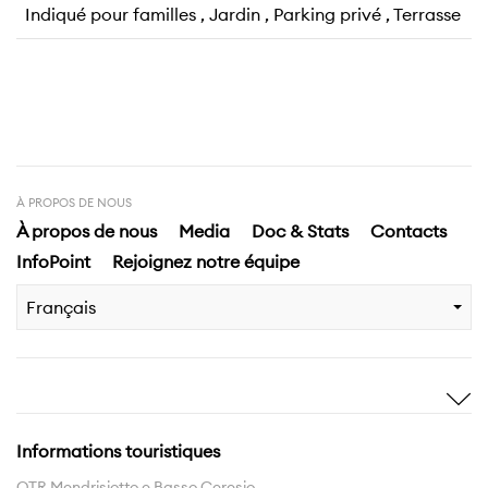
Indiqué pour familles , Jardin , Parking privé , Terrasse
À PROPOS DE NOUS
À propos de nous
Media
Doc & Stats
Contacts
InfoPoint
Rejoignez notre équipe
Français
Inspirez-moi
Decouvrir
Histoires
Highlights
Informations touristiques
Expériences
Territoire
OTR Mendrisiotto e Basso Ceresio