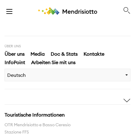
ÜBER UNS
Über uns
Media
Doc & Stats
Kontakte
InfoPoint
Arbeiten Sie mit uns
Deutsch
Sich inspirieren
Entdecken
Geschichten
Highlights
Touristische Informationen
Erlebnisse
Gebiet
OTR Mendrisiotto e Basso Ceresio
Stazione FFS
Pfadnetzwerk