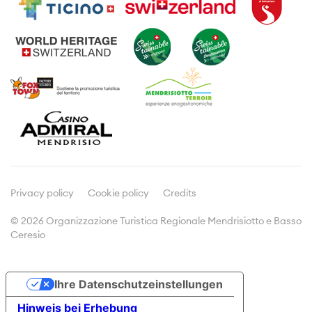
Geführte Ausflüge
Übernachtungs
Wein und Gastronomie
Prospekte und Broschüren
Typische Produkte
Meetings & Incentives
Weinbau
Kultur
Media
Pressemitteilungen
Man sagt über uns
Privacy policy
Cookie policy
Credits
© 2026 Organizzazione Turistica Regionale Mendrisiotto e Basso
Ceresio
Doc&Stats
Mitgliederversammlungen
Ihre Datenschutzeinstellungen
Statistiken
Hinweis bei Erhebung