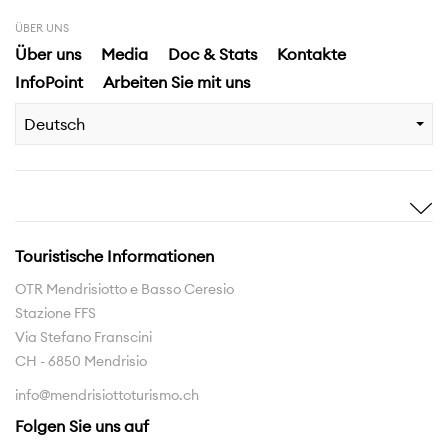
ÜBER UNS
Über uns
Media
Doc & Stats
Kontakte
InfoPoint
Arbeiten Sie mit uns
Deutsch
Sich inspirieren
Entdecken
Geschichten
Highlights
Touristische Informationen
Erlebnisse
Gebiet
OTR Mendrisiotto e Basso Ceresio
Stazione FFS
Pfadnetzwerk
Via Stefano Franscini
Die Region zum Entdecken
CH - 6850 Mendrisio
info@mendrisiottoturismo.ch
Interreg
Folgen Sie uns auf
Interreg Insubriparks