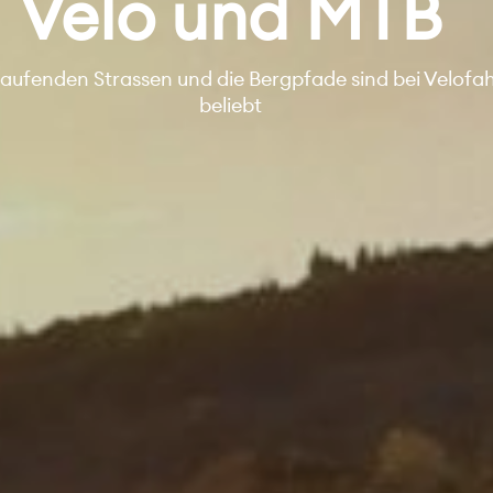
Velo und MTB
laufenden Strassen und die Bergpfade sind bei Velofa
beliebt