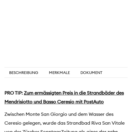
BESCHREIBUNG
MERKMALE
DOKUMENT
PRO TIP:
Zum ermässigten Preis in die Strandbäder des
Mendrisiotto und Basso Ceresio mit PostAuto
Zwischen Monte San Giorgio und dem Wasser des
Ceresio gelegen, wurde das Strandbad Riva San Vitale
von der Zürcher SonntagsZeitung als
eines der zehn