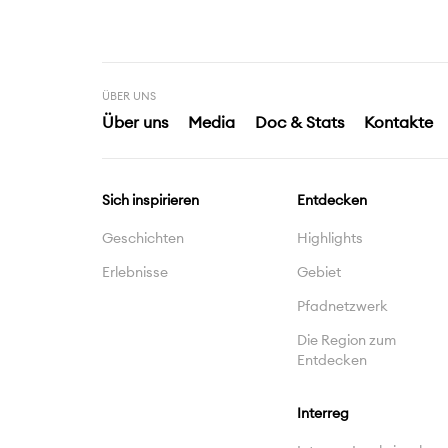
ÜBER UNS
Über uns
Media
Doc & Stats
Kontakte
Sich inspirieren
Entdecken
Geschichten
Highlights
Erlebnisse
Gebiet
Pfadnetzwerk
Die Region zum
Entdecken
Interreg