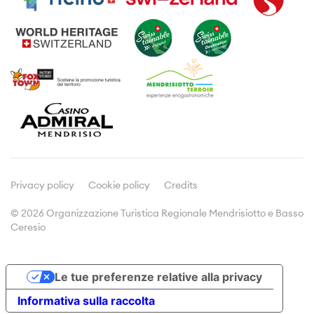
Visite guidate
Dove dormire
Enogastronomia
Prospetti e brochures
Prodotti tipici
Meetings & Incentives
Viticoltura
Cultura
Media
Comunicati stampa
Dicono di noi
Privacy policy
Cookie policy
Credits
© 2026 Organizzazione Turistica Regionale Mendrisiotto e Basso
Ceresio
Doc&Stats
Assemblee
Le tue preferenze relative alla privacy
Statistiche
Informativa sulla raccolta
Leggi e statuti