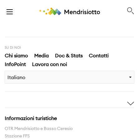
SU DI NOI
Chi siamo
Media
Doc & Stats
Contatti
InfoPoint
Lavora con noi
Italiano
Ispirami
Scopri
Storie
Highlights
Informazioni turistiche
Esperienze
Territorio
OTR Mendrisiotto e Basso Ceresio
Stazione FFS
Rete sentieri