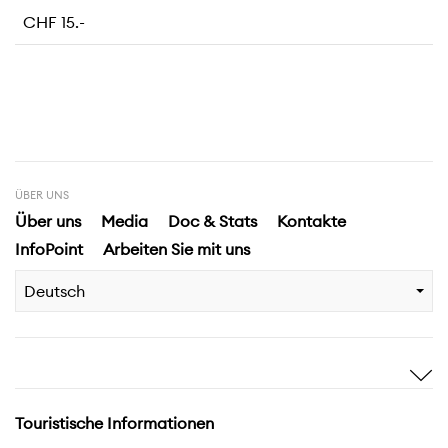
CHF 15.-
ÜBER UNS
Über uns
Media
Doc & Stats
Kontakte
InfoPoint
Arbeiten Sie mit uns
Deutsch
Sich inspirieren
Entdecken
Geschichten
Highlights
Touristische Informationen