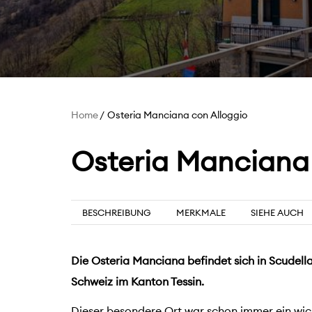
Home
Osteria Manciana con Alloggio
Osteria Manciana 
BESCHREIBUNG
MERKMALE
SIEHE AUCH
Die Osteria Manciana befindet sich in Scudell
Schweiz im Kanton Tessin.
Dieser besondere Ort war schon immer ein wich