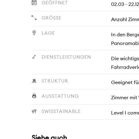
GEÖFFNET
02.03 - 22.1
GRÖSSE
Anzahl Zimm
LAGE
In den Berge
Panoramabl
DIENSTLEISTUNGEN
Die wichtigs
Fahrradverle
STRUKTUR
Geeignet fü
AUSSTATTUNG
Zimmer mit 
SWISSTAINABLE
Level I com
Siehe auch