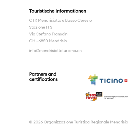
Touristische Informationen
OTR Mendrisiotto e Basso Ceresio
Stazione FFS
Via Stefano Franscini
CH - 6850 Mendrisio
info@mendrisiottoturismo.ch
Partners and
certifications
© 2026 Organizzazione Turistica Regionale Mendrisio