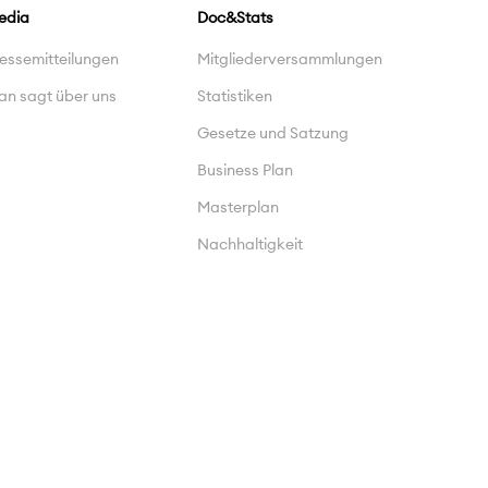
edia
Doc&Stats
essemitteilungen
Mitgliederversammlungen
an sagt über uns
Statistiken
Gesetze und Satzung
Business Plan
Masterplan
Nachhaltigkeit