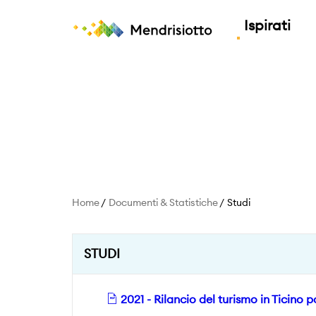
Ispirati
Piccoli momenti, grand
Scopri
Esplora
Pianifica
SABATO
DOMENICA
L
33°C
33°C
3
Informazioni utili
Eventi
Highlights
Esperienze
Inf
Home
Documenti & Statistiche
Studi
tutte le previsioni
STUDI
2021 - Rilancio del turismo in Ticino po