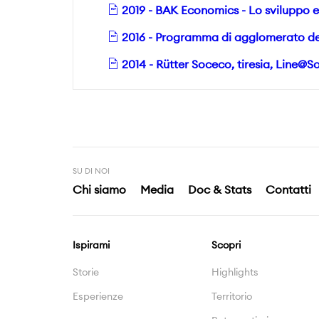
2019 - BAK Economics - Lo sviluppo e
2016 - Programma di agglomerato de
2014 - Rütter Soceco, tiresia, Line@So
SU DI NOI
Chi siamo
Media
Doc & Stats
Contatti
Ispirami
Scopri
Storie
Highlights
Esperienze
Territorio