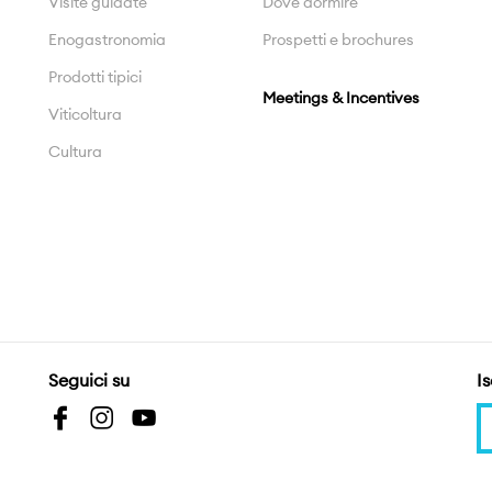
Visite guidate
Dove dormire
Enogastronomia
Prospetti e brochures
Prodotti tipici
Meetings & Incentives
Viticoltura
Cultura
Seguici su
Is