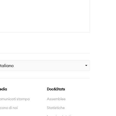
Italiano
edia
Doc&Stats
omunicati stampa
Assemblee
cono di noi
Statistiche