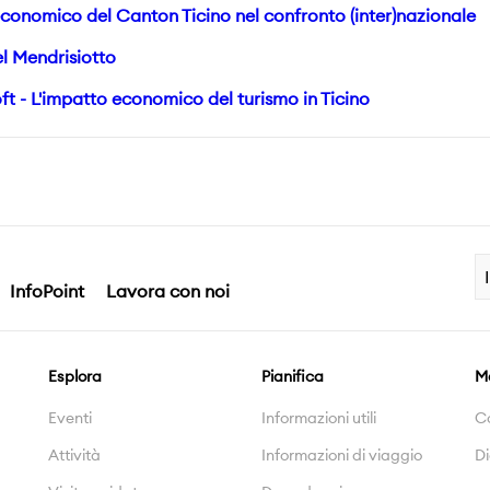
conomico del Canton Ticino nel confronto (inter)nazionale
l Mendrisiotto
ft - L'impatto economico del turismo in Ticino
InfoPoint
Lavora con noi
Esplora
Pianifica
M
Eventi
Informazioni utili
C
Attività
Informazioni di viaggio
Di