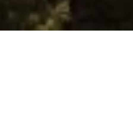
Territori ricchi di storia e tradizione che da
anni realizzano vini deliziando i palati.
Innamorarsi del Mendrisiotto e della sua
uva è facile anche per chi arriva da molto
lontano.