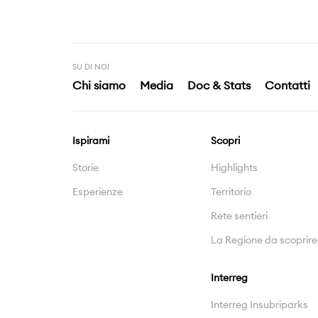
SU DI NOI
Chi siamo
Media
Doc & Stats
Contatti
Ispirami
Scopri
Storie
Highlights
Esperienze
Territorio
Rete sentieri
La Regione da scoprire
Interreg
Interreg Insubriparks