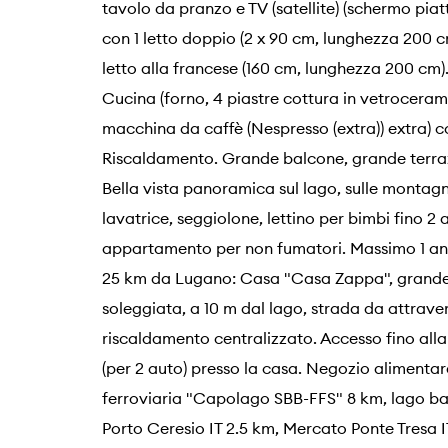
tavolo da pranzo e TV (satellite) (schermo piat
con 1 letto doppio (2 x 90 cm, lunghezza 200 c
letto alla francese (160 cm, lunghezza 200 cm)
Cucina (forno, 4 piastre cottura in vetroceram
macchina da caffè (Nespresso (extra)) extra
Riscaldamento. Grande balcone, grande terrazz
Bella vista panoramica sul lago, sulle montagne
lavatrice, seggiolone, lettino per bimbi fino 2 an
appartamento per non fumatori. Massimo 1 an
25 km da Lugano: Casa "Casa Zappa", grande, s
soleggiata, a 10 m dal lago, strada da attraver
riscaldamento centralizzato. Accesso fino alla 
(per 2 auto) presso la casa. Negozio alimenta
ferroviaria "Capolago SBB-FFS" 8 km, lago bal
Porto Ceresio IT 2.5 km, Mercato Ponte Tresa I