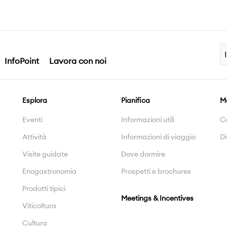
InfoPoint
Lavora con noi
Esplora
Pianifica
M
Eventi
Informazioni utili
C
Attività
Informazioni di viaggio
Di
Visite guidate
Dove dormire
Enogastronomia
Prospetti e brochures
Prodotti tipici
Meetings & Incentives
Viticoltura
Cultura