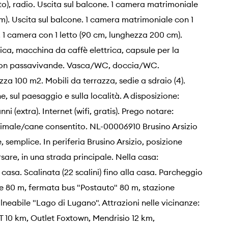
to), radio. Uscita sul balcone. 1 camera matrimoniale
m). Uscita sul balcone. 1 camera matrimoniale con 1
. 1 camera con 1 letto (90 cm, lunghezza 200 cm).
ica, macchina da caffè elettrica, capsule per la
) con passavivande. Vasca/WC, doccia/WC.
a 100 m2. Mobili da terrazza, sedie a sdraio (4).
, sul paesaggio e sulla località. A disposizione:
ni (extra). Internet (wifi, gratis). Prego notare:
imale/cane consentito. NL-00006910 Brusino Arsizio
emplice. In periferia Brusino Arsizio, posizione
sare, in una strada principale. Nella casa:
casa. Scalinata (22 scalini) fino alla casa. Parcheggio
re 80 m, fermata bus "Postauto" 80 m, stazione
neabile "Lago di Lugano". Attrazioni nelle vicinanze:
T 10 km, Outlet Foxtown, Mendrisio 12 km,