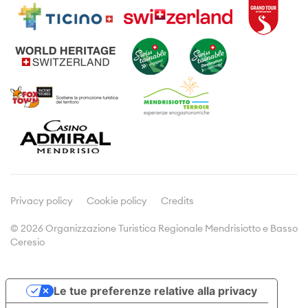
Attività
Informazioni di viaggio
Visite guidate
Dove dormire
Enogastronomia
Prospetti e brochures
Prodotti tipici
Meetings & Incentives
Viticoltura
Cultura
Media
Comunicati stampa
Dicono di noi
Privacy policy
Cookie policy
Credits
© 2026 Organizzazione Turistica Regionale Mendrisiotto e Basso
Ceresio
Doc&Stats
Assemblee
Le tue preferenze relative alla privacy
Statistiche