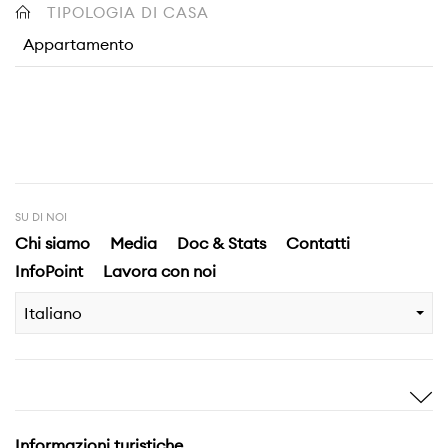
TIPOLOGIA DI CASA
Appartamento
SU DI NOI
Chi siamo
Media
Doc & Stats
Contatti
InfoPoint
Lavora con noi
Italiano
Ispirami
Scopri
Storie
Highlights
Informazioni turistiche