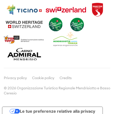
Attività
Informazioni di viaggio
Visite guidate
Dove dormire
Enogastronomia
Prospetti e brochures
Prodotti tipici
Meetings & Incentives
Viticoltura
Cultura
Media
Comunicati stampa
Dicono di noi
Privacy policy
Cookie policy
Credits
© 2026 Organizzazione Turistica Regionale Mendrisiotto e Basso
Ceresio
Doc&Stats
Assemblee
Le tue preferenze relative alla privacy