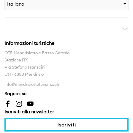
Italiano
Ispirami
Scopri
Storie
Highlights
Informazioni turistiche
Esperienze
Territorio
OTR Mendrisiotto e Basso Ceresio
Stazione FFS
Rete sentieri
Via Stefano Franscini
La Regione da scoprire
CH - 6850 Mendrisio
info@mendrisiottoturismo.ch
Interreg
Seguici su
Interreg Insubriparks
Interreg Vo.Ca.Te
Iscriviti alla newsletter
Interreg Scopri
Iscriviti
Interreg Road To Wellness