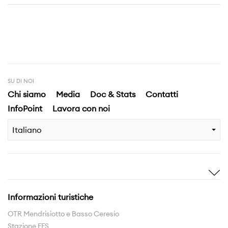
SU DI NOI
Chi siamo
Media
Doc & Stats
Contatti
InfoPoint
Lavora con noi
Italiano
Ispirami
Scopri
Storie
Highlights
Informazioni turistiche
Esperienze
Territorio
OTR Mendrisiotto e Basso Ceresio
Stazione FFS