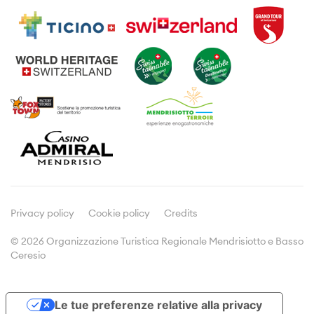
Attività
Informazioni di viaggio
Visite guidate
Dove dormire
Enogastronomia
Prospetti e brochures
Prodotti tipici
Meetings & Incentives
Viticoltura
Cultura
Media
Comunicati stampa
Dicono di noi
Privacy policy
Cookie policy
Credits
© 2026 Organizzazione Turistica Regionale Mendrisiotto e Basso
Ceresio
Doc&Stats
Assemblee
Le tue preferenze relative alla privacy
Statistiche