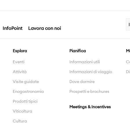
InfoPoint
Lavora con noi
Esplora
Pianifica
M
Eventi
Informazioni utili
C
Attività
Informazioni di viaggio
Di
Visite guidate
Dove dormire
Enogastronomia
Prospetti e brochures
Prodotti tipici
Meetings & Incentives
Viticoltura
Cultura