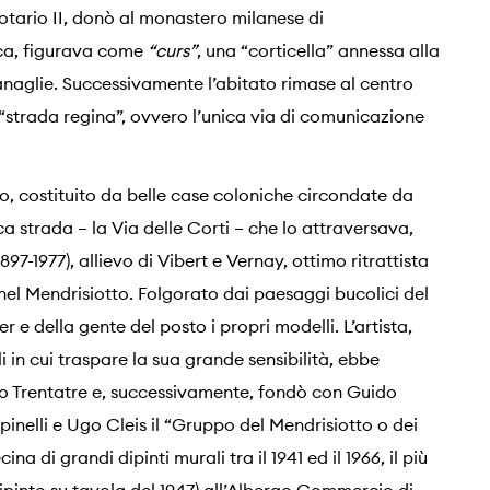
 Lotario II, donò al monastero milanese di
oca, figurava come
“curs”
, una “corticella” annessa alla
anaglie. Successivamente l’abitato rimase al centro
a “strada regina”, ovvero l’unica via di comunicazione
eo, costituito da belle case coloniche circondate da
ca strada – la Via delle Corti – che lo attraversava,
97-1977), allievo di Vibert e Vernay, ottimo ritrattista
i nel Mendrisiotto. Folgorato dai paesaggi bucolici del
ier e della gente del posto i propri modelli. L’artista,
i in cui traspare la sua grande sensibilità, ebbe
po Trentatre e, successivamente, fondò con Guido
inelli e Ugo Cleis il “Gruppo del Mendrisiotto o dei
na di grandi dipinti murali tra il 1941 ed il 1966, il più