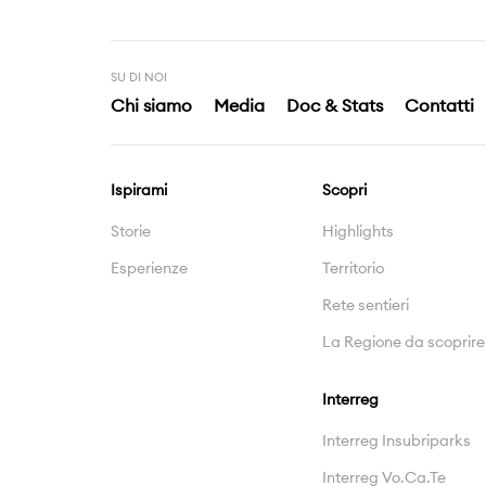
SU DI NOI
Chi siamo
Media
Doc & Stats
Contatti
Ispirami
Scopri
Storie
Highlights
Esperienze
Territorio
Rete sentieri
La Regione da scoprire
Interreg
Interreg Insubriparks
Interreg Vo.Ca.Te