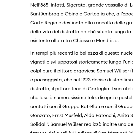
Nell’865, infatti, Sigerato, grande vassallo di
Sant’Ambrogio Obino e Corteglia che, all’ep
Corte Regia e destinata alla raccolta delle gr
della vita del distretto poiché situato lungo l
esistente allora tra Chiasso e Mendrisio.
In tempi più recenti la bellezza di questo nucl
vigneti e sviluppatosi storicamente lungo l’uni
colpì pure il pittore argoviese Samuel Wülser (18
e paesaggista, che nel 1923 decise di stabilirs
distretto, il pittore fece di Corteglia il suo atel
che lasciò numerosissime tele, disegni e pastell
contatti con il Gruppo Rot-Blau e con il Grup
Gonzato, Ernst Musfeld, Aldo Patocchi, Anita Sp
Solidali”. Samuel Wülser realizzò inoltre una deci