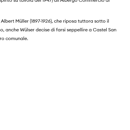
dipinto su tavola del 1947) all’Albergo Commercio di
Albert Müller (1897-1926), che riposa tuttora sotto il
, anche Wülser decise di farsi seppellire a Castel San
tero comunale.