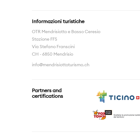
Informazioni turistiche
OTR Mendrisiotto e Basso Ceresio
Stazione FFS
Via Stefano Franscini
CH - 6850 Mendrisio
info@mendrisiottoturismo.ch
Partners and
certifications