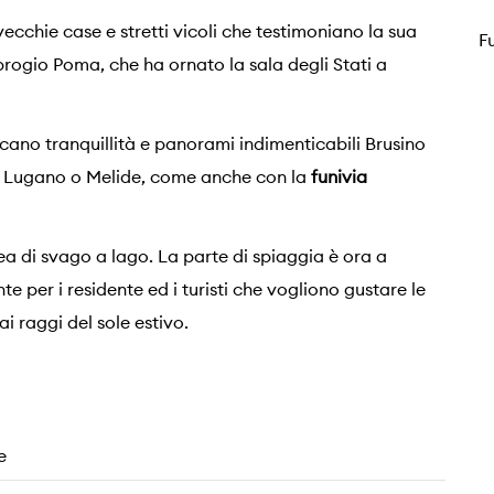
ecchie case e stretti vicoli che testimoniano la sua
F
mbrogio Poma, che ha ornato la sala degli Stati a
cano tranquillità e panorami indimenticabili Brusino
Lugano o Melide, come anche con la
funivia
rea di svago a lago. La parte di spiaggia è ora a
e per i residente ed i turisti che vogliono gustare le
i raggi del sole estivo.
e