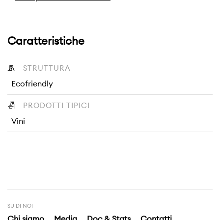
Caratteristiche
STRUTTURA
Ecofriendly
PRODOTTI TIPICI
Vini
SU DI NOI
Chi siamo
Media
Doc & Stats
Contatti