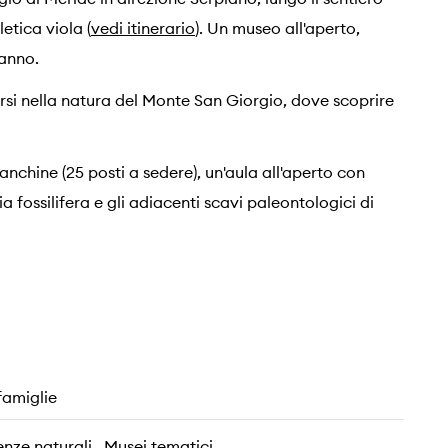
tica viola (
vedi itinerario
). Un museo all'aperto,
'anno.
ersi nella natura del Monte San Giorgio, dove scoprire
anchine (25 posti a sedere), un'aula all'aperto con
 fossilifera e gli adiacenti scavi paleontologici di
famiglie
enze naturali , Musei tematici