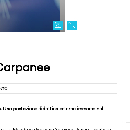
 Carpanee
NTO
e. Una postazione didattica esterna immersa nel
gio di Meride in direzione Serpiano, lungo il sentiero