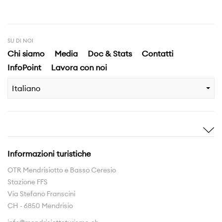
SU DI NOI
Chi siamo
Media
Doc & Stats
Contatti
InfoPoint
Lavora con noi
Italiano
Ispirami
Scopri
Storie
Highlights
Informazioni turistiche
Esperienze
Territorio
OTR Mendrisiotto e Basso Ceresio
Stazione FFS
Rete sentieri
Via Stefano Franscini
La Regione da scoprire
CH - 6850 Mendrisio