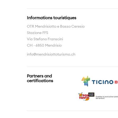
Informations touristiques
OTR Mendrisiotto e Basso Ceresio
Stazione FFS
Via Stefano Franscini
CH - 6850 Mendrisio
info@mendrisiottoturismo.ch
Partners and
certifications