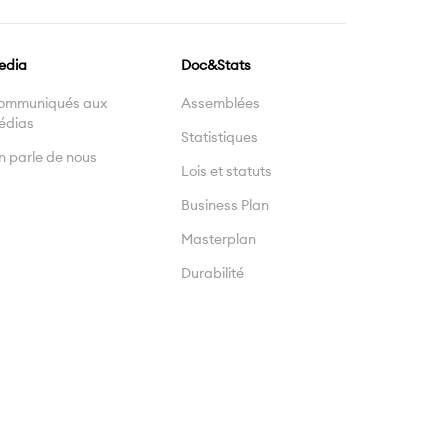
edia
Doc&Stats
ommuniqués aux
Assemblées
édias
Statistiques
 parle de nous
Lois et statuts
Business Plan
Masterplan
Durabilité