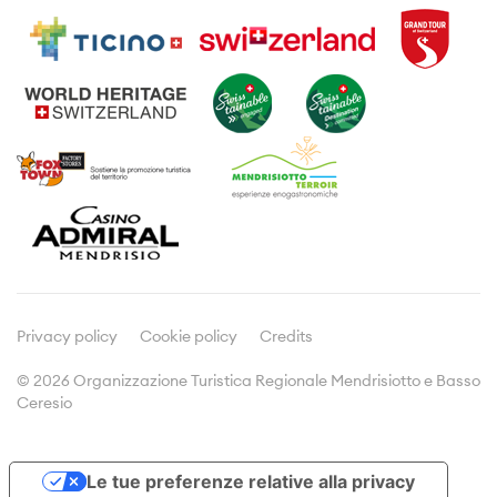
Attività
Informazioni di viaggio
Visite guidate
Dove dormire
Enogastronomia
Prospetti e brochures
Prodotti tipici
Meetings & Incentives
Viticoltura
Cultura
Media
Comunicati stampa
Dicono di noi
Privacy policy
Cookie policy
Credits
© 2026 Organizzazione Turistica Regionale Mendrisiotto e Basso
Ceresio
Doc&Stats
Assemblee
Le tue preferenze relative alla privacy
Statistiche