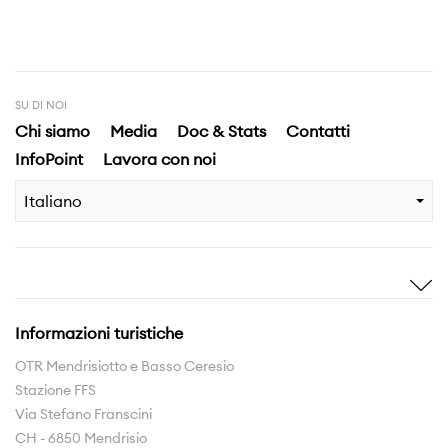
SU DI NOI
Chi siamo
Media
Doc & Stats
Contatti
InfoPoint
Lavora con noi
Italiano
Ispirami
Scopri
Storie
Highlights
Informazioni turistiche
Esperienze
Territorio
OTR Mendrisiotto e Basso Ceresio
Stazione FFS
Rete sentieri
Via Stefano Franscini
La Regione da scoprire
CH - 6850 Mendrisio