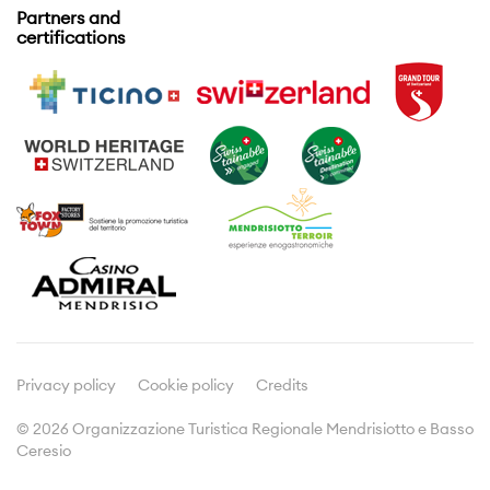
Partners and
certifications
Eventi
Informazioni utili
Attività
Informazioni di viaggio
Visite guidate
Dove dormire
Enogastronomia
Prospetti e brochures
Prodotti tipici
Meetings & Incentives
Viticoltura
Cultura
Media
Comunicati stampa
Dicono di noi
Privacy policy
Cookie policy
Credits
© 2026 Organizzazione Turistica Regionale Mendrisiotto e Basso
Ceresio
Doc&Stats