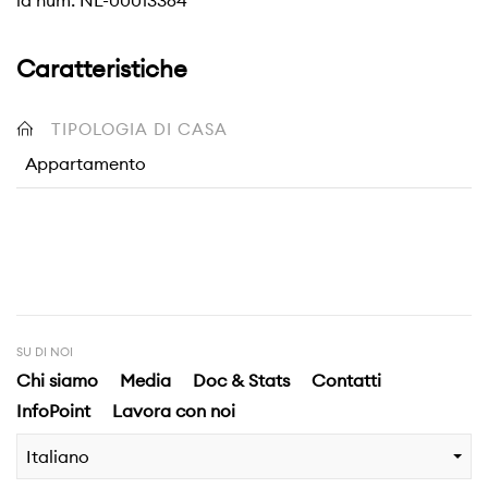
id num: NL-00013364
Caratteristiche
TIPOLOGIA DI CASA
Appartamento
SU DI NOI
Chi siamo
Media
Doc & Stats
Contatti
InfoPoint
Lavora con noi
Italiano