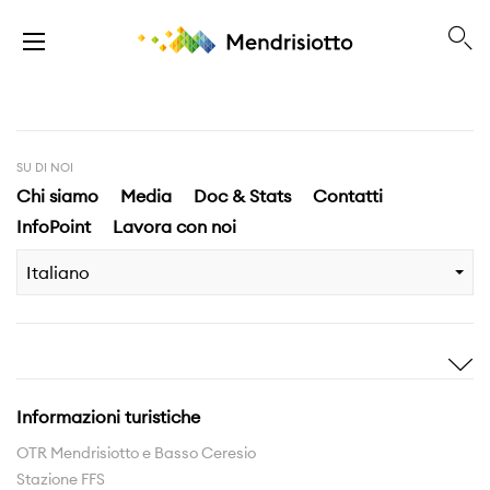
SU DI NOI
Chi siamo
Media
Doc & Stats
Contatti
InfoPoint
Lavora con noi
Italiano
Ispirami
Scopri
Storie
Highlights
Informazioni turistiche
Esperienze
Territorio
OTR Mendrisiotto e Basso Ceresio
Stazione FFS
Rete sentieri