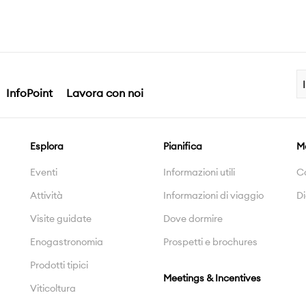
InfoPoint
Lavora con noi
Esplora
Pianifica
M
Eventi
Informazioni utili
C
Attività
Informazioni di viaggio
Di
Visite guidate
Dove dormire
Enogastronomia
Prospetti e brochures
Prodotti tipici
Meetings & Incentives
Viticoltura