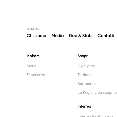
SU DI NOI
Chi siamo
Media
Doc & Stats
Contatti
Ispirami
Scopri
Storie
Highlights
Esperienze
Territorio
Rete sentieri
La Regione da scoprire
Interreg
Interreg Insubriparks