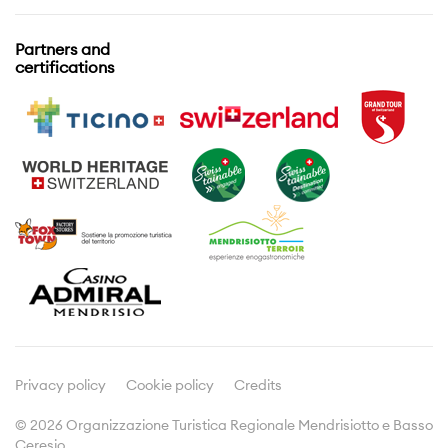
Esplora
Pianifica
Partners and
certifications
Eventi
Informazioni utili
Attività
Informazioni di viaggio
Visite guidate
Dove dormire
Enogastronomia
Prospetti e brochures
Prodotti tipici
Meetings & Incentives
Viticoltura
Cultura
Media
Comunicati stampa
Dicono di noi
Privacy policy
Cookie policy
Credits
© 2026 Organizzazione Turistica Regionale Mendrisiotto e Basso
Ceresio