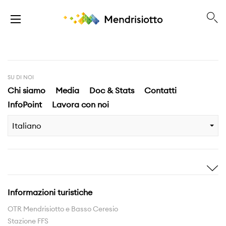
SU DI NOI
Chi siamo
Media
Doc & Stats
Contatti
InfoPoint
Lavora con noi
Italiano
Ispirami
Scopri
Storie
Highlights
Informazioni turistiche
Esperienze
Territorio
OTR Mendrisiotto e Basso Ceresio
Stazione FFS
Rete sentieri