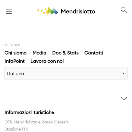
SU DI NOI
Chi siamo
Media
Doc & Stats
Contatti
InfoPoint
Lavora con noi
Italiano
Ispirami
Scopri
Storie
Highlights
Informazioni turistiche
Esperienze
Territorio
OTR Mendrisiotto e Basso Ceresio
Stazione FFS
Rete sentieri