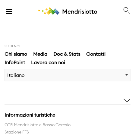
SU DI NOI
Chi siamo
Media
Doc & Stats
Contatti
InfoPoint
Lavora con noi
Italiano
Ispirami
Scopri
Storie
Highlights
Informazioni turistiche
Esperienze
Territorio
OTR Mendrisiotto e Basso Ceresio
Stazione FFS
Rete sentieri