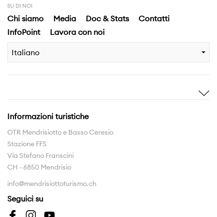
SU DI NOI
Chi siamo
Media
Doc & Stats
Contatti
InfoPoint
Lavora con noi
Italiano
Ispirami
Scopri
Storie
Highlights
Informazioni turistiche
Esperienze
Territorio
OTR Mendrisiotto e Basso Ceresio
Stazione FFS
Rete sentieri
Via Stefano Franscini
La Regione da scoprire
CH - 6850 Mendrisio
info@mendrisiottoturismo.ch
Interreg
Seguici su
Interreg Insubriparks