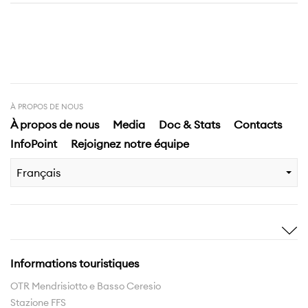
À PROPOS DE NOUS
À propos de nous
Media
Doc & Stats
Contacts
InfoPoint
Rejoignez notre équipe
Français
Inspirez-moi
Decouvrir
Histoires
Highlights
Informations touristiques
Expériences
Territoire
OTR Mendrisiotto e Basso Ceresio
Stazione FFS
Réseau des sentiers