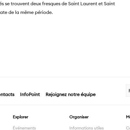
és se trouvent deux fresques de Saint Laurent et Saint
 date de la même période.
ntacts
InfoPoint
Rejoignez notre équipe
Explorer
Organiser
M
Événements
Informations utiles
C