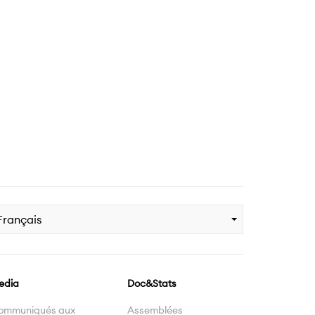
Français
edia
Doc&Stats
ommuniqués aux
Assemblées