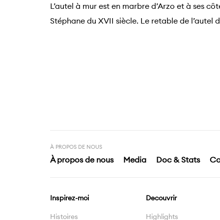
L’autel à mur est en marbre d’Arzo et à ses côt
Stéphane du XVII siècle. Le retable de l’autel
À PROPOS DE NOUS
À propos de nous
Media
Doc & Stats
Co
Inspirez-moi
Decouvrir
Histoires
Highlights