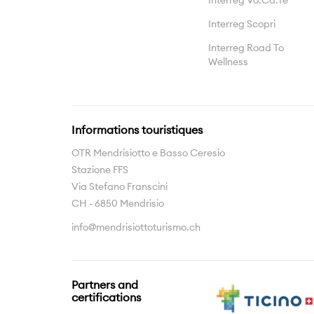
Interreg Vo.Ca.Te
Interreg Scopri
Interreg Road To
Wellness
Informations touristiques
OTR Mendrisiotto e Basso Ceresio
Stazione FFS
Via Stefano Franscini
CH - 6850 Mendrisio
info@mendrisiottoturismo.ch
Partners and
certifications