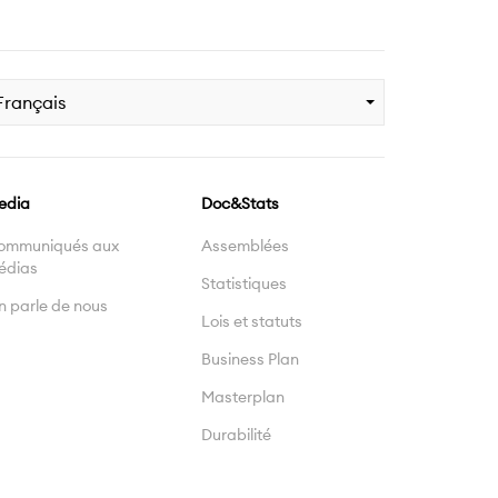
Français
edia
Doc&Stats
ommuniqués aux
Assemblées
édias
Statistiques
 parle de nous
Lois et statuts
Business Plan
Masterplan
Durabilité