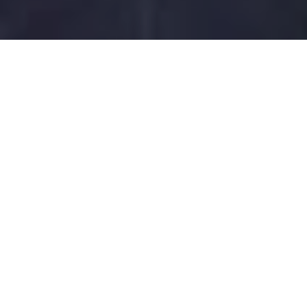
Le dossier de candidature des
Processions de la Semaine Sainte à
Mendrisio a été officiellement déposé
à l'UNESCO à Paris le 27 mars 2018 en
vue de l'inscription à la liste
représentative du patrimoine culturel
immatériel de l'humanité. Le Comité
intergouvernemental de sauvegarde
du patrimoine culturel immatériel, qui