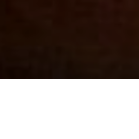
Édition 2027
La prochaine édition aura lieu jeudi 25