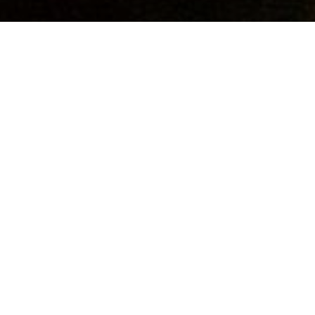
Une visite virtuelle pour découvrir les
"Transparenti" le long du parcours des
processions de la Semaine Sainte de
Mendrisio.
Faites l'expérience d'une promenade
dans les rues de la vieille ville de
Mendrisio éclairée par les grands
"Trasparenti".
Explorez la beauté du
Museo del