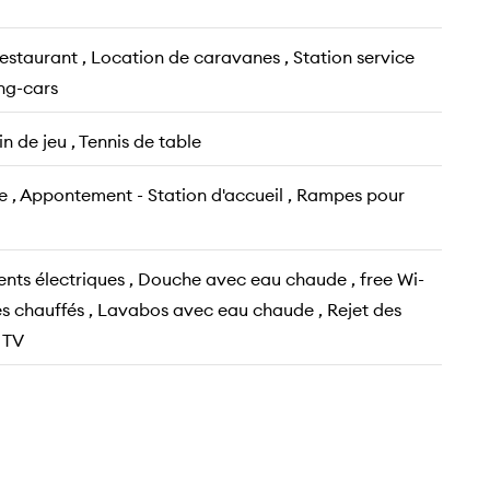
estaurant , Location de caravanes , Station service
ng-cars
n de jeu , Tennis de table
e , Appontement - Station d'accueil , Rampes pour
ts électriques , Douche avec eau chaude , free Wi-
res chauffés , Lavabos avec eau chaude , Rejet des
 TV