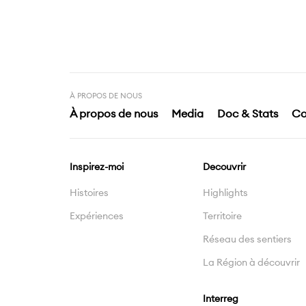
À PROPOS DE NOUS
À propos de nous
Media
Doc & Stats
Co
Inspirez-moi
Decouvrir
Histoires
Highlights
Expériences
Territoire
Réseau des sentiers
La Région à découvrir
Interreg