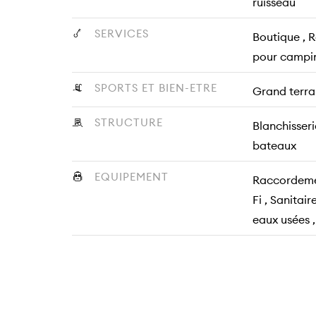
ruisseau
SERVICES
Boutique , R
pour campi
SPORTS ET BIEN-ETRE
Grand terrai
STRUCTURE
Blanchisseri
bateaux
EQUIPEMENT
Raccordemen
Fi , Sanitai
eaux usées ,