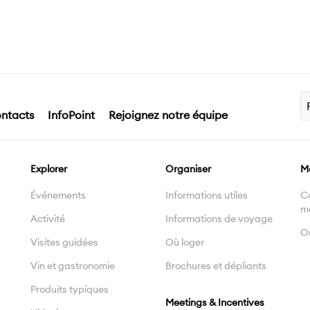
ntacts
InfoPoint
Rejoignez notre équipe
Explorer
Organiser
M
Événements
Informations utiles
C
m
Activité
Informations de voyage
On
Visites guidées
Où loger
Vin et gastronomie
Brochures et dépliants
Produits typiques
Meetings & Incentives