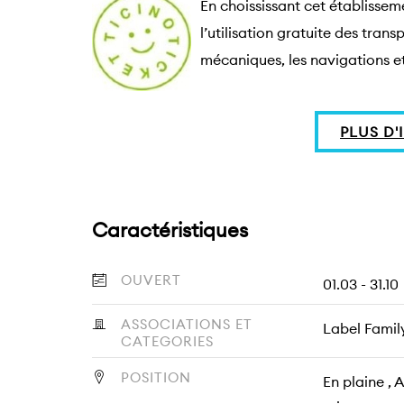
En choississant cet établisseme
l’utilisation gratuite des trans
mécaniques, les navigations et 
PLUS D
Caractéristiques
OUVERT
01.03 - 31.10
ASSOCIATIONS ET
Label Famil
CATEGORIES
POSITION
En plaine , 