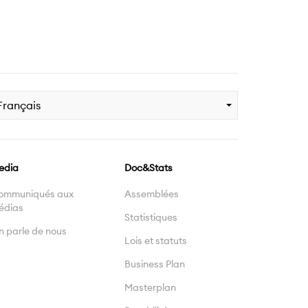
Français
edia
Doc&Stats
ommuniqués aux
Assemblées
édias
Statistiques
 parle de nous
Lois et statuts
Business Plan
Masterplan